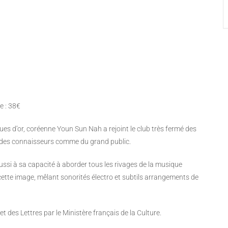
le : 38€
es d’or, coréenne Youn Sun Nah a rejoint le club très fermé des
s des connaisseurs comme du grand public.
aussi à sa capacité à aborder tous les rivages de la musique
cette image, mêlant sonorités électro et subtils arrangements de
t des Lettres par le Ministère français de la Culture.