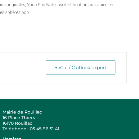
ns originales, Youn Sun Nah suscite l’émotion aussi bien en
 les sphères pop.
+ iCal / Outlook export
Mairie de Rouillac
16 Place Thiers
16170 Rouillac
Téléphone : 05 45 96 51 41
Horaires