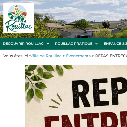
DECOUVRIR ROUILLAC
ROUILLAC PRATIQUE
ENFANCE & 
Vous êtes ici :
Ville de Rouillac
>
Évenements
>
REPAS ENTREC