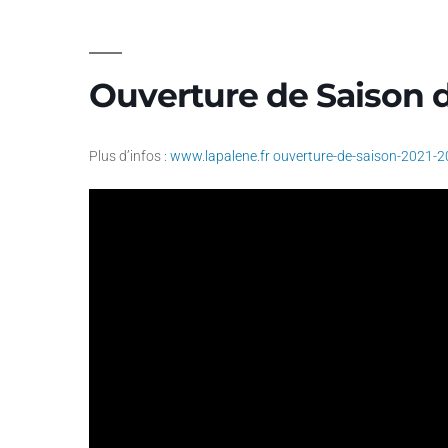
Ouverture de Saison d
Plus d’infos :
www.lapalene.fr ouverture-de-saison-2021-2