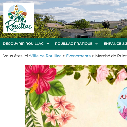
DECOUVRIR ROUILLAC
ROUILLAC PRATIQUE
ENFANCE & 
Vous êtes ici :
Ville de Rouillac
>
Évenements
>
Marché de Prin