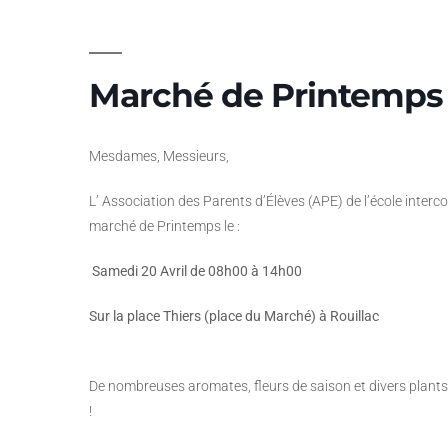
Marché de Printemps
Mesdames, Messieurs,
L’ Association des Parents d’Élèves (APE) de l’école inter
marché de Printemps le :
Samedi 20 Avril de 08h00 à 14h00
Sur la place Thiers (place du Marché) à Rouillac
De nombreuses aromates, fleurs de saison et divers plants
!