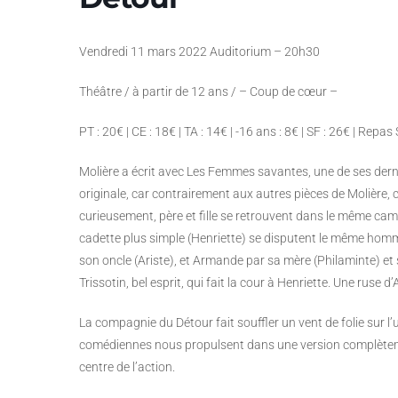
Vendredi 11 mars 2022 Auditorium – 20h30
Théâtre / à partir de 12 ans / – Coup de cœur –
PT : 20€ | CE : 18€ | TA : 14€ | -16 ans : 8€ | SF : 26€ | Repa
Molière a écrit avec Les Femmes savantes, une de ses dern
originale, car contrairement aux autres pièces de Molière, c
curieusement, père et fille se retrouvent dans le même camp.
cadette plus simple (Henriette) se disputent le même homme
son oncle (Ariste), et Armande par sa mère (Philaminte) et
Trissotin, bel esprit, qui fait la cour à Henriette. Une ruse
La compagnie du Détour fait souffler un vent de folie sur l
comédiennes nous propulsent dans une version complètement
centre de l’action.