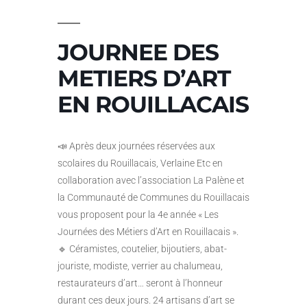
JOURNEE DES
METIERS D’ART
EN ROUILLACAIS
📣 Après deux journées réservées aux
scolaires du Rouillacais, Verlaine Etc en
collaboration avec l’association La Palène et
la Communauté de Communes du Rouillacais
vous proposent pour la 4e année « Les
Journées des Métiers d’Art en Rouillacais ».
🔹 Céramistes, coutelier, bijoutiers, abat-
jouriste, modiste, verrier au chalumeau,
restaurateurs d’art… seront à l’honneur
durant ces deux jours. 24 artisans d’art se