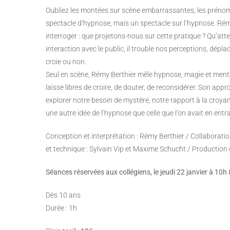
Oubliez les montées sur scène embarrassantes, les prénom
spectacle d’hypnose, mais un spectacle sur l’hypnose. Rém
interroger : que projetons-nous sur cette pratique ? Qu’att
interaction avec le public, il trouble nos perceptions, dépl
croie ou non.
Seul en scène, Rémy Berthier mêle hypnose, magie et mental
laisse libres de croire, de douter, de reconsidérer. Son appr
explorer notre besoin de mystère, notre rapport à la croyanc
une autre idée de l’hypnose que celle que l’on avait en entr
Conception et interprétation : Rémy Berthier / Collaboration 
et technique : Sylvain Vip et Maxime Schucht / Production 
Séances réservées aux collégiens, le jeudi 22 janvier à 10h
Dès 10 ans
Durée : 1h