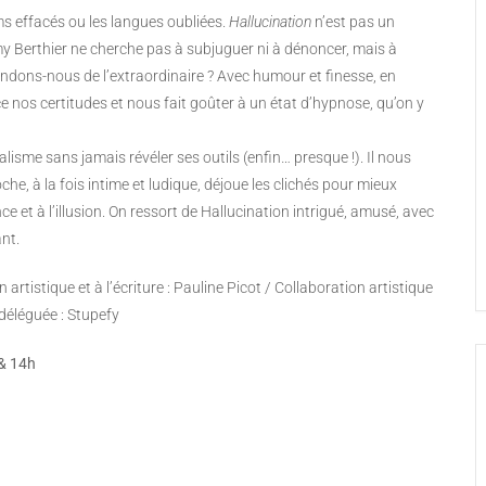
s effacés ou les langues oubliées.
Hallucination
n’est pas un
y Berthier ne cherche pas à subjuguer ni à dénoncer, mais à
endons-nous de l’extraordinaire ? Avec humour et finesse, en
ace nos certitudes et nous fait goûter à un état d’hypnose, qu’on y
isme sans jamais révéler ses outils (enfin… presque !). Il nous
oche, à la fois intime et ludique, déjoue les clichés pour mieux
e et à l’illusion. On ressort de Hallucination intrigué, amusé, avec
ant.
artistique et à l’écriture : Pauline Picot / Collaboration artistique
déléguée : Stupefy
 & 14h