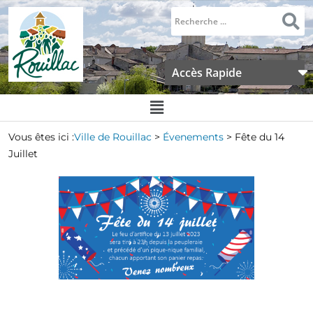
Accès Rapide
Vous êtes ici :
Ville de Rouillac
>
Évenements
>
Fête du 14
Juillet