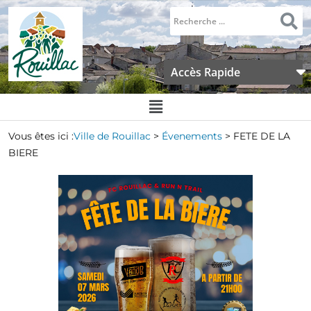
Accès Rapide
Vous êtes ici :
Ville de Rouillac
>
Évenements
>
FETE DE LA
BIERE