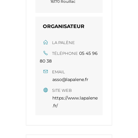
16170 Rouillac
ORGANISATEUR
LA PALÈNE
05 45 96
TÉLÉPHONE
80 38​​
EMAIL
asso@lapalene.fr
SITE WEB
https://www.lapalene
.fr/