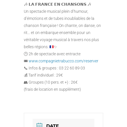
🎶 𝗟𝗔 𝗙𝗥𝗔𝗡𝗖𝗘 𝗘𝗡 𝗖𝗛𝗔𝗡𝗦𝗢𝗡𝗦 🎶
Un spectacle musical plein d’humour,
d’émotions et de tubes inoubliables de la
chanson française ! On chante, on danse, on
rit… et on embarque ensemble pour un
véritable voyage musical à travers nos plus
belles régions.
✨
🕒 2h de spectacle avec entracte
🎟️
www.compagnietrabucco.com/reserver
📞 Infos & groupes : 03 22 60 89 03
💰 Tarif individuel : 29€
👥 Groupes (10 pers. et +) : 26€
(frais de location en supplément)
DATE