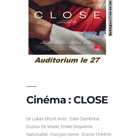
Cinéma : CLOSE
De Lukas Dhont Avec : Eden Dambrine,
Gustav De Waele, Emilie Dequenne
Nationalité : français Genre : Drame 1h44mn