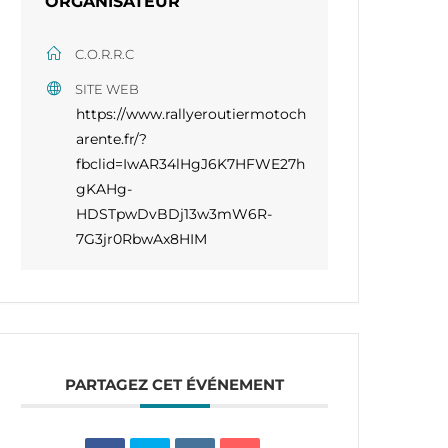
ORGANISATEUR
C.O.R.R.C
SITE WEB
https://www.rallyeroutiermotoch
arente.fr/?
fbclid=IwAR34lHgJ6K7HFWE27h
gKAHg-
HDSTpwDvBDj13w3mW6R-
7G3jr0RbwAx8HIM
PARTAGEZ CET ÉVÉNEMENT