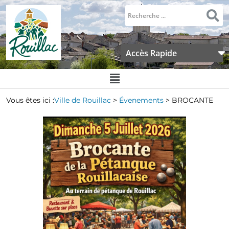
Accès Rapide
Vous êtes ici :
Ville de Rouillac
>
Évenements
>
BROCANTE